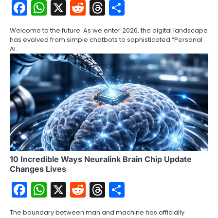
Facebook
WhatsApp
X
Reddit
Threads
Share
Welcome to the future. As we enter 2026, the digital landscape
has evolved from simple chatbots to sophisticated “Personal
AI…
10 Incredible Ways Neuralink Brain Chip Update
Changes Lives
Facebook
WhatsApp
X
Reddit
Threads
Share
The boundary between man and machine has officially