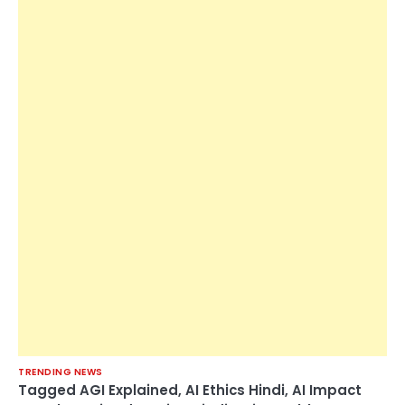
TRENDING NEWS
Tagged
AGI Explained
,
AI Ethics Hindi
,
AI Impact