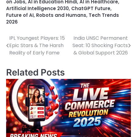
on Jobs
,
AI in Education Hindi
,
AI in Healthcare
,
Artificial Intelligence 2030
,
ChatGPT Future
,
Future of AI
,
Robots and Humans
,
Tech Trends
2026
IPL Youngest Players: 15
India UNSC Permanent
Post
Epic Stars & The Harsh
Seat: 10 Shocking Facts
navigation
Reality of Early Fame
& Global Support 2026
Related Posts