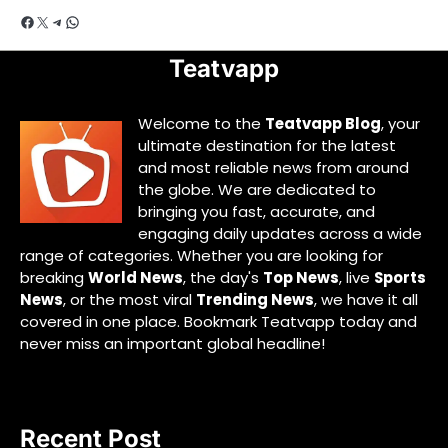
Facebook
X
Telegram
WhatsApp
Teatvapp
Welcome to the
Teatvapp Blog
, your
ultimate destination for the latest
and most reliable news from around
the globe. We are dedicated to
bringing you fast, accurate, and
engaging daily updates across a wide
range of categories. Whether you are looking for
breaking
World News
, the day's
Top News
, live
Sports
News
, or the most viral
Trending News
, we have it all
covered in one place. Bookmark Teatvapp today and
never miss an important global headline!
Recent Post